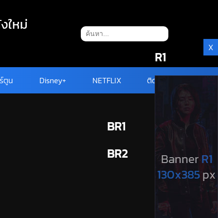
ังใหม่
X
R1
ร์ตูน
Disney+
NETFLIX
ติดต่อ
BR1
BR2