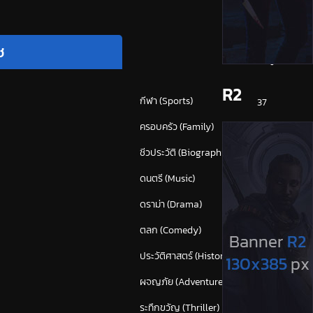
ช
หมวดหมู่
R2
กีฬา (Sports)
37
ครอบครัว (Family)
117
ชีวประวัติ (Biography)
23
ดนตรี (Music)
54
ดราม่า (Drama)
847
ตลก (Comedy)
610
ประวัติศาสตร์ (History)
40
ผจญภัย (Adventure)
374
ระทึกขวัญ (Thriller)
(1,657)