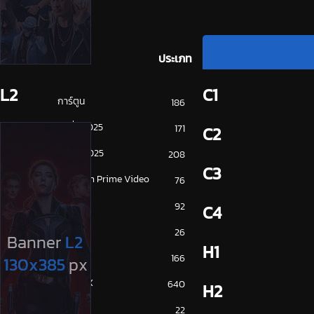
ประเภท
L2
C1
การ์ตูน
186
ดูซีรี่ย์ 2025
171
C2
ดูหนัง 2025
208
C3
Amazon Prime Video
76
Disney+
92
C4
HBO
26
H1
iQiYi
166
NETFLIX
640
H2
ซีรีย์จีน
22