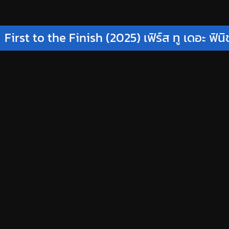
First to the Finish (2025) เฟิร์ส ทู เดอะ ฟินิ