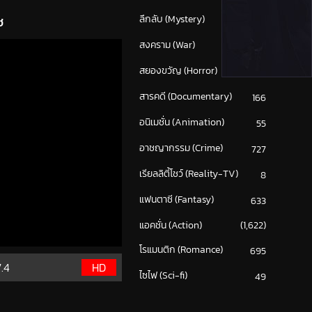
ช
ลึกลับ (Mystery)
207
สงคราม (War)
117
สยองขวัญ (Horror)
289
สารคดี (Documentary)
166
อนิเมชั่น (Animation)
55
อาชญากรรม (Crime)
727
เรียลลิตี้โชว์ (Reality-TV)
8
แฟนตาซี (Fantasy)
633
แอคชั่น (Action)
(1,622)
โรแมนติก (Romance)
695
7.4
HD
ไซไฟ (Sci-fi)
49