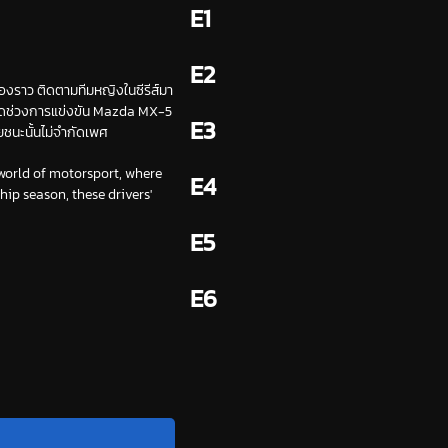
E1
E2
รื่องราว ติดตามทีมหญิงในซีรีส์มา
ลอดช่วงการแข่งขัน Mazda MX-5
E3
ชนะนั้นไม่จำกัดเพศ
 world of motorsport, where
E4
p season, these drivers'
E5
E6