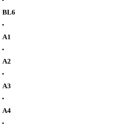
BL6
A1
A2
A3
A4