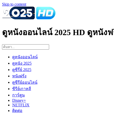
Skip to content
ดูหนังออนไลน์ 2025 HD ดูหนังฟรี 
ดูหนังออนไลน์
ดูหนัง 2025
ดูซีรี่ย์ 2025
หนังฝรั่ง
ดูซีรีย์ออนไลน์
ซีรีย์เกาหลี
การ์ตูน
Disney+
NETFLIX
ติดต่อ