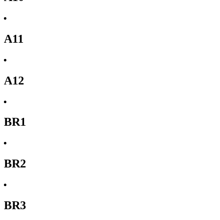
A11
A12
BR1
BR2
BR3