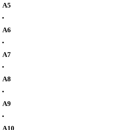
A5
A6
A7
A8
A9
A10