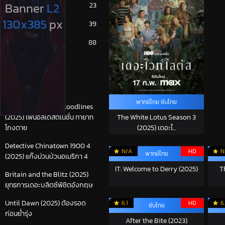
หนังเกาหลี
23
หนังเอเชีย
39
หนังไทย
88
เรื่องล่าสุด
พากย์ไทย ซับไทย
Final Destination Bloodlines
(2025) ไฟนอลเดสติเนชั่น ทายาท
The White Lotus Season 3
โกงตาย
(2025) เดอะไ...
Detective Chinatown 1900 4
N/A
HD
N
พากย์ไทย
(2025) แก๊งม่วนป่วนอเมริกา 4
IT: Welcome to Derry (2025)
T
Britain and the Blitz (2025)
ยุทธการเดอะบลิตซ์พิชิตอังกฤษ
Until Dawn (2025) ต้องรอด
6.1
HD
6
ซับไทย
ก่อนย่ำรุ่ง
After the Bite (2023)