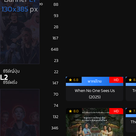
Amazon Prime Video
88
Disney+
93
HBO
28
iQiYi
167
NETFLIX
648
ซีรีย์จีน
23
ซีรีย์ญี่ปุ่น
22
L2
6.8
HD
8
พากย์ไทย
ซีรีย์ฝรั่ง
147
When No One Sees Us
T
ซีรีย์เกาหลี
70
(2025)
ซีรีย์ไทย
74
8.0
HD
7
หนังจีน
132
The
หนังฝรั่ง
346