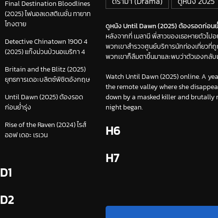
ดราม่า (Drama)
ดูหนัง 2025
Final Destination Bloodlines
(2025) ไฟนอลเดสติเนชั่น ทายาท
โกงตาย
ดูหนัง Until Dawn (2025) ต้องรอดก่อนย่ำรุ
หลังจากที่ เมลานี พี่สาวของเธอหายตัวไปอย
Detective Chinatown 1900 4
พวกเขาสำรวจศูนย์บริการนักท่องเที่ยวที่
(2025) แก๊งม่วนป่วนอเมริกา 4
พวกเขาก็ลืมตาขึ้นมาและพบว่าตัวเองกลับมาย
Britain and the Blitz (2025)
Watch Until Dawn (2025) online. A year
ยุทธการเดอะบลิตซ์พิชิตอังกฤษ
the remote valley where she disappear
down by a masked killer and brutally 
Until Dawn (2025) ต้องรอด
night began.
ก่อนย่ำรุ่ง
Rise of the Raven (2024) ไรส์
H6
ออฟ เดอะ เรเวน
H7
D1
D2