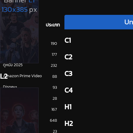
Un
ประเภท
C1
การ์ตูน
190
ดูซีรี่ย์ 2025
177
C2
ดูหนัง 2025
232
C3
L2
Amazon Prime Video
88
Disney+
93
C4
HBO
28
H1
iQiYi
167
NETFLIX
648
H2
ซีรีย์จีน
23