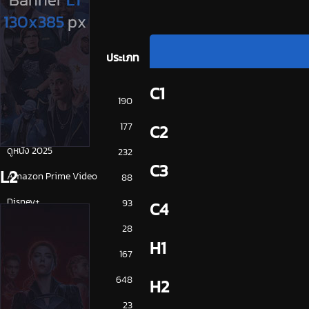
ประเภท
C1
การ์ตูน
190
ดูซีรี่ย์ 2025
177
C2
ดูหนัง 2025
232
C3
L2
Amazon Prime Video
88
Disney+
93
C4
HBO
28
H1
iQiYi
167
NETFLIX
648
H2
ซีรีย์จีน
23