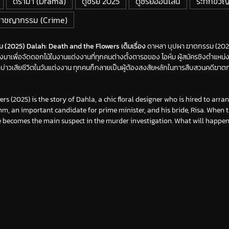
ดราม่า (Drama)
ดูซีรี่ย์ 2025
ดูซีรีย์ออนไลน์
ระทึกขวัญ
อาชญากรรม (Crime)
รม (2025) Dalah: Death and the Flowers เต็มเรื่อง
ดาหลา บุปผา ฆาตกรรม (2025)
างมาเพื่อจัดดอกไม้ในงานแต่งงานที่ทุกคนต่างตั้งตารอของ โอห์ม ผู้สมัครชิงตำแห
จ้าบ่าวเสียชีวิตในวันแต่งงาน ทุกคนก็กลายเป็นผู้ต้องสงสัยหลักในการสืบสวนคดีฆาตก
s (2025) is the story of Dahla, a chic floral designer who is hired to arran
m, an important candidate for prime minister, and his bride, Risa. When
 becomes the main suspect in the murder investigation. What will happen