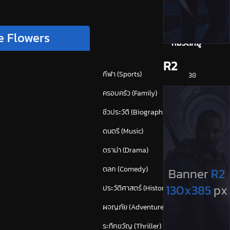
e Flowers
หมวดหมู่
R2
กีฬา (Sports)
38
ครอบครัว (Family)
119
ชีวประวัติ (Biography)
24
ดนตรี (Music)
55
ดราม่า (Drama)
872
ตลก (Comedy)
626
ประวัติศาสตร์ (History)
43
ผจญภัย (Adventure)
381
ระทึกขวัญ (Thriller)
(1,672)