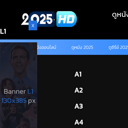
Skip
to
ดูหนั
content
X
L1
ดูหนังออนไลน์
ดูหนัง 2025
ดูซีรี่ย์ 20
BL1
A1
BL2
A2
A3
A4