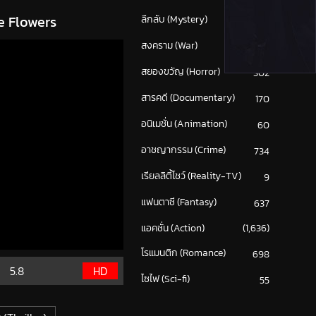
e Flowers
ลึกลับ (Mystery)
213
สงคราม (War)
117
สยองขวัญ (Horror)
302
สารคดี (Documentary)
170
อนิเมชั่น (Animation)
60
อาชญากรรม (Crime)
734
เรียลลิตี้โชว์ (Reality-TV)
9
แฟนตาซี (Fantasy)
637
แอคชั่น (Action)
(1,636)
โรแมนติก (Romance)
698
5.8
HD
ไซไฟ (Sci-fi)
55