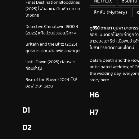
NETFLIX
ซีรีย์ไทย
Final Destination Bloodlines
(2025) ไฟนอลเดสติเนชั่น ทายาท
ลึกลับ (Mystery)
โกงตาย
Detective Chinatown 1900 4
ดูซีรีย์ ดาหลา บุปผา ฆาตกร
(2025) แก๊งม่วนป่วนอเมริกา 4
ออกแบบดอกไม้สุดเก๋ที่ถูกจ้
สาวของเขา ริซ่า เมื่อพบว่าเ
Britain and the Blitz (2025)
ไปสามารถติดตามชมได้ที่นี่
ยุทธการเดอะบลิตซ์พิชิตอังกฤษ
Dalah: Death and the Flower
Until Dawn (2025) ต้องรอด
anticipated wedding of Oh
ก่อนย่ำรุ่ง
the wedding day, everyone
Rise of the Raven (2024) ไรส์
story here.
ออฟ เดอะ เรเวน
H6
D1
H7
D2