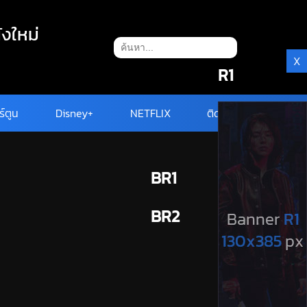
ังใหม่
X
R1
ร์ตูน
Disney+
NETFLIX
ติดต่อ
BR1
BR2