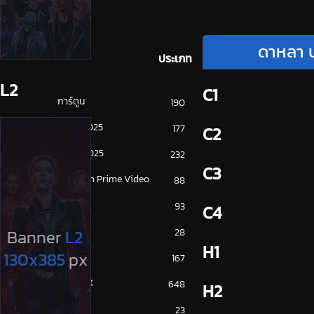
ดาหลา บ
ประเภท
L2
C1
การ์ตูน
190
ดูซีรี่ย์ 2025
177
C2
ดูหนัง 2025
232
C3
Amazon Prime Video
88
Disney+
93
C4
HBO
28
H1
iQiYi
167
NETFLIX
648
H2
ซีรีย์จีน
23