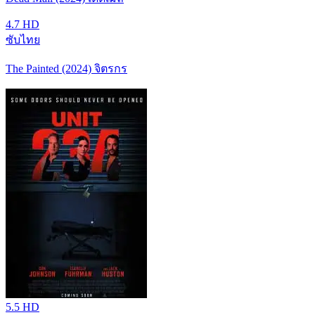
4.7
HD
ซับไทย
The Painted (2024) จิตรกร
5.5
HD