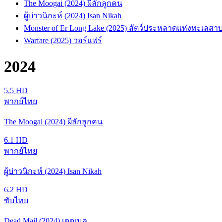
The Moogai (2024) ผีลักลูกคน
ผู้บ่าวนิกะห์ (2024) Isan Nikah
Monster of Er Long Lake (2025) สัตว์ประหลาดแห่งทะเลสา
Warfare (2025) วอร์แฟร์
2024
5.5
HD
พากย์ไทย
The Moogai (2024) ผีลักลูกคน
6.1
HD
พากย์ไทย
ผู้บ่าวนิกะห์ (2024) Isan Nikah
6.2
HD
ซับไทย
Dead Mail (2024) เดดเมล