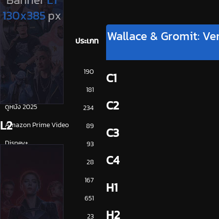
Wallace & Gromit: Ve
ประเภท
การ์ตูน
190
C1
ดูซีรี่ย์ 2025
181
C2
ดูหนัง 2025
234
L2
Amazon Prime Video
89
C3
Disney+
93
C4
HBO
28
iQiYi
167
H1
NETFLIX
651
H2
ซีรีย์จีน
23