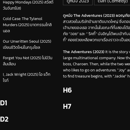
ดูหนัง 2023
ตลก (Comedy)
Happy Mondays (2025) สวัสดี
วันจันทร์(ส)
ดูหนัง The Adventures (2023) ผจญภัยล่าขุ
Cold Case: The Tylenol
สาวสวยในบริษัทข้ามชาติขนาดใหญ่ ซึ่งตอนนี้
Murders (2025) ฆาตกรรมไทลิ
เจ้านายของเธอ จากนั้นในขณะที่ทั้งสองได้
นอล
ภัย “จอย” และ “ ริคกี้” บังอิญได้พบเข้ากั
กี้” คอยช่วยเหลือพวกเขาเรื่องราวจะเป็นอ
Our Unwritten Seoul (2025)
เขียนชีวิตใหม่ในกรุงโซล
The Adventures (2023)
It is the stor
large multinational company. Now the
Forget You Not (2025) ไม่มีวัน
boss, Charoen. Then, while the two we
ลืมเลือน
who likes to go on adventures. "Joy" 
I, Jack Wright (2025) ไอ แจ็ก
to find treasure begins, with "Jackie"
ไรท์
H6
D1
H7
D2