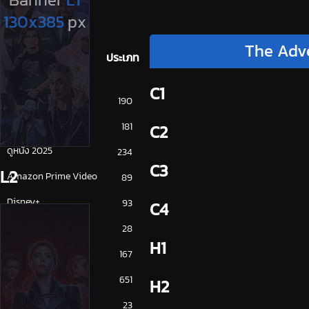
The Adve
ประเภท
C1
การ์ตูน
190
ดูซีรี่ย์ 2025
181
C2
ดูหนัง 2025
234
C3
L2
Amazon Prime Video
89
Disney+
93
C4
HBO
28
H1
iQiYi
167
NETFLIX
651
H2
ซีรีย์จีน
23