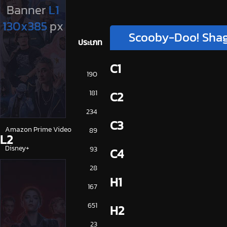
Scooby-Doo! Shagg
ประเภท
C1
การ์ตูน
190
ดูซีรี่ย์ 2025
181
C2
ดูหนัง 2025
234
C3
Amazon Prime Video
89
L2
Disney+
93
C4
HBO
28
H1
iQiYi
167
NETFLIX
651
H2
ซีรีย์จีน
23