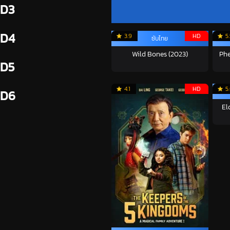
D3
D4
3.9
HD
5
ซับไทย
Wild Bones (2023)
Phe
D5
4.1
HD
5
D6
El