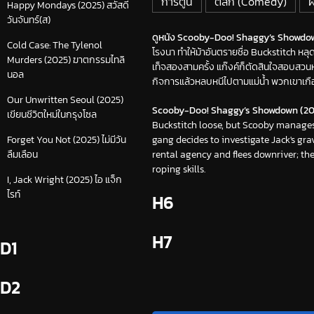
การ์ตูน
ตลก (Comedy)
ผ
Happy Mondays (2025) สวัสดี
วันจันทร์(ส)
ดูหนัง Scooby-Doo! Shaggy’s Showdown (
Cold Case: The Tylenol
โรงนา ทำให้ม้าอันตรายชื่อ Buckstitch ห
Murders (2025) ฆาตกรรมไทลิ
เท็จสองสามครั้ง แก๊งค์ก็ตัดสินใจสอบสวนห
นอล
กิจการแล้วหลบหนีไปตามแม่น้ำ พวกเขาเกือ
Our Unwritten Seoul (2025)
Scooby-Doo! Shaggy’s Showdown (20
เขียนชีวิตใหม่ในกรุงโซล
Buckstitch loose, but Scooby manages 
gang decides to investigate Jack's gr
Forget You Not (2025) ไม่มีวัน
rental agency and flees downriver; th
ลืมเลือน
roping skills.
I, Jack Wright (2025) ไอ แจ็ก
ไรท์
H6
H7
D1
D2