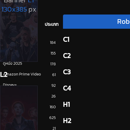
Robb
ประเภท
C1
การ์ตูน
184
ดูซีรี่ย์ 2025
155
C2
ดูหนัง 2025
178
C3
L2
Amazon Prime Video
61
Disney+
92
C4
HBO
26
H1
iQiYi
160
NETFLIX
625
H2
ซีรีย์จีน
21