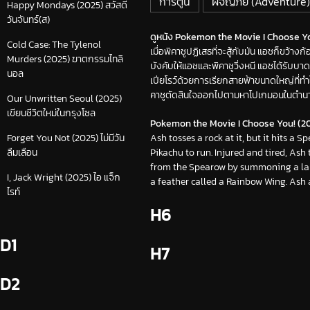
การ์ตูน
ผจญภัย (Adventure)
Happy Mondays (2025) สวัสดี
วันจันทร์(ส)
ดูหนัง Pokemon the Movie I Choose You! 
Cold Case: The Tylenol
เมื่อพิคาชูปฏิเสธที่จะสู้กับมัน แอชก็ขว้างก
Murders (2025) ฆาตกรรมไทลิ
บังคับให้แอชและพิคาชูวิ่งหนี แอชได้รับบา
นอล
เปียโรว์ด้วยการเรียกสายฟ้าขนาดใหญ่ที่ทำ
คาชูตัดสินใจออกไปตามหาโปเกมอนในตำน
Our Unwritten Seoul (2025)
เขียนชีวิตใหม่ในกรุงโซล
Pokemon the Movie I Choose You! (20
Ash tosses a rock at it, but it hits a
Forget You Not (2025) ไม่มีวัน
Pikachu to run. Injured and tired, Ash 
ลืมเลือน
from the Spearow by summoning a larg
I, Jack Wright (2025) ไอ แจ็ก
a feather called a Rainbow Wing. Ash
ไรท์
H6
D1
H7
D2