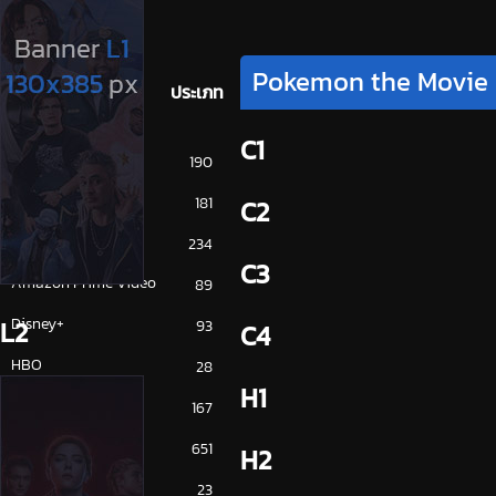
Pokemon the Movie I 
ประเภท
C1
การ์ตูน
190
ดูซีรี่ย์ 2025
181
C2
ดูหนัง 2025
234
C3
Amazon Prime Video
89
Disney+
L2
93
C4
HBO
28
H1
iQiYi
167
NETFLIX
651
H2
ซีรีย์จีน
23