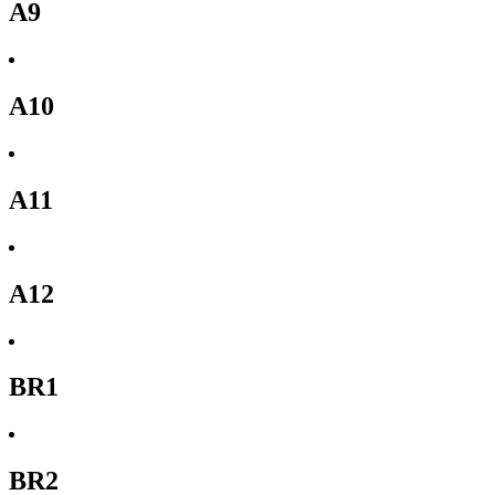
A9
A10
A11
A12
BR1
BR2