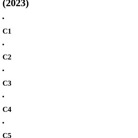
(2023)
C1
C2
C3
C4
C5