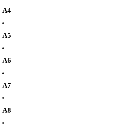
A4
A5
A6
A7
A8