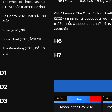
NETFLIX
ชีวประวัติ (Biograp
The Wheel of Time Season 3
(2025) วงล้อแห่งกาลเวลา ซีซั่น 3
ดูหนัง Larissa: The Other Side of Anitt
Be Happy (2025) จังหวะฝัน วัน
(2025) ลาริสสา: อีกด้านของอนิตต้า ซับไทย เ
สุขใจ
ใกล้ชิดเท่านั้น ผ่านมุมมองของคนรักเก่า เ
ของเธอไป
Suky (2025) ซูกี้
H6
Dope Thief (2025) โดพ ธีฟ
The Parenting (2025) อุต๊ะ มา
H7
ป๊ะผี
D1
D2
5.0
HD
9
D3
ซับไทย
Moon in the Day (2023)
Pos