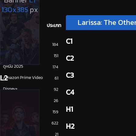
Larissa: The Other
ประเภท
C1
การ์ตูน
184
ดูซีรี่ย์ 2025
151
C2
ดูหนัง 2025
174
C3
L2
Amazon Prime Video
61
Disney+
92
C4
HBO
26
H1
iQiYi
159
NETFLIX
622
H2
ซีรีย์จีน
21