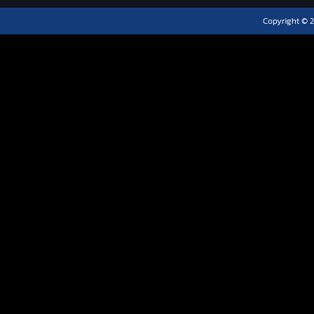
Copyright © 