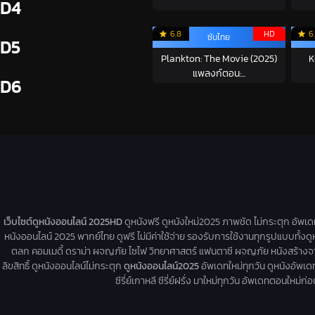
D4
6.8
HD
6
ซับไทย
D5
Plankton: The Movie (2025)
K
แพลงก์ตอน:...
D6
เว็บไซต์ดูหนังออนไลน์ 2025HD
ดูหนังฟรี ดูหนังใหม่2025 ภาพชัด ไม่กระตุก อัพเ
หนังออนไลน์ 2025 พากย์ไทย ดูฟรี ไม่มีค่าใช้จ่าย รองรับการใช้งานทุกรูปแบบทั้งดู
ตลก คอมเมดี้ ดราม่า ผจญภัย ไซไฟ วิทยาศาสตร์ แฟนตาซี ผจญภัย หนังสร้างจากเรื่
ลิขสิทธิ์ ดูหนังออนไลน์ไม่กระตุก
ดูหนังออนไลน์2025
อัพเดทใหม่ทุกวัน ดูหนังอัพเดทให
ซีรี่ย์เกาหลี ซีรี่ย์ฝรั่ง มาใหม่ทุกวัน อัพเดทตอนใหม