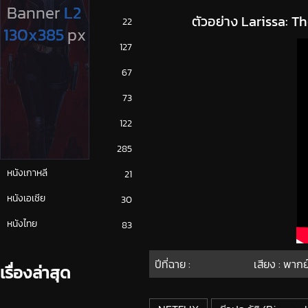
ตัวอย่าง Larissa: T
ซีรีย์ญี่ปุ่น
22
ซีรีย์ฝรั่ง
127
ซีรีย์เกาหลี
67
ซีรีย์ไทย
73
หนังจีน
122
หนังฝรั่ง
285
หนังเกาหลี
21
หนังเอเชีย
30
หนังไทย
83
ปีที่ฉาย :
เสียง : พาก
เรื่องล่าสุด