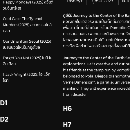
Disney+
ดูซีรีย์ 2023
ผจญ
Happy Mondays (2025) สวัสดี
วันจันทร์(ส)
ดูซีรีย์ Journey to the Center of the Ea
Cold Case: The Tylenol
ผจญภัยในชีวิตจริง เขาเป็นเด็กที่มีความคิ
Murders (2025) ฆาตกรรมไทลิ
เพื่อน ๆ ที่ค่ายที่ดำเนินการโดย Pompil
นอล
ตามรอยของเธอ พวกเขาจะค้นพบซากปรักหักพั
โลกของเราสามารถเป็นได้ หากไม่ใช่เพรา
Our Unwritten Seoul (2025)
ภารกิจเพื่อช่วยโพลาสร้างสมดุลทั้งสองม
เขียนชีวิตใหม่ในกรุงโซล
Journey to the Center of the Earth Se
Forget You Not (2025) ไม่มีวัน
explorations. He is creative and curio
ลืมเลือน
his friends at the camp run by Pompil
I, Jack Wright (2025) ไอ แจ็ก
belonged to Pola, Diego's grandmother
ไรท์
Verne Dimension", a parallel universe
mankind. They will experience incredi
from disaster.
D1
H6
D2
H7