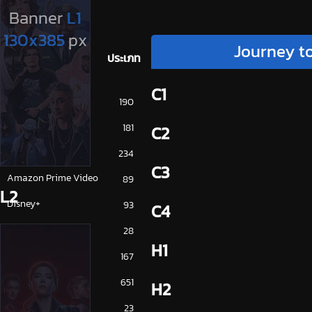
Journey to
ประเภท
C1
การ์ตูน
190
ดูซีรี่ย์ 2025
181
C2
ดูหนัง 2025
234
C3
Amazon Prime Video
89
L2
Disney+
93
C4
HBO
28
H1
iQiYi
167
NETFLIX
651
H2
ซีรีย์จีน
23