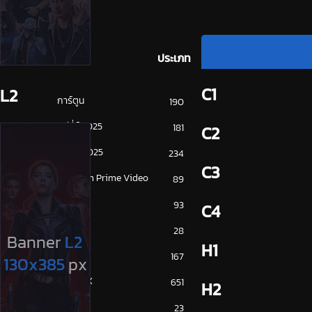
ประเภท
C1
L2
การ์ตูน
190
ดูซีรี่ย์ 2025
181
C2
ดูหนัง 2025
234
C3
Amazon Prime Video
89
Disney+
93
C4
HBO
28
H1
iQiYi
167
NETFLIX
651
H2
ซีรีย์จีน
23