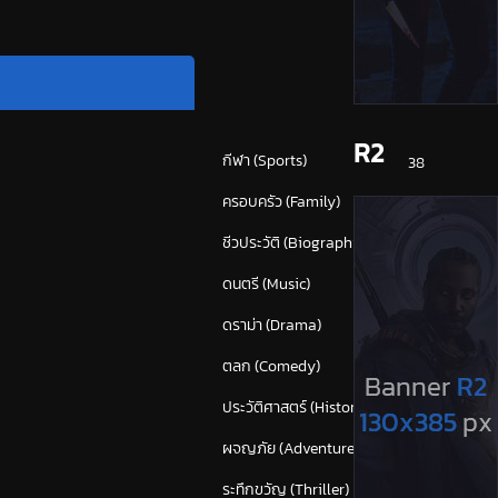
หมวดหมู่
R2
กีฬา (Sports)
38
ครอบครัว (Family)
120
ชีวประวัติ (Biography)
24
ดนตรี (Music)
55
ดราม่า (Drama)
875
ตลก (Comedy)
628
ประวัติศาสตร์ (History)
43
ผจญภัย (Adventure)
382
ระทึกขวัญ (Thriller)
(1,673)