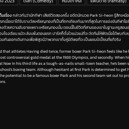
นัง 2023
ตลก (Comedy)
หนังเกาหลี
แฟนตาซี (Fantasy)
มเรื่อง
กล่าวกันว่านักกีฬา เสียชีวิตสองครั้ง อดีตนักมวย Park Si-heon รู้สึกเ
กเมื่อเขาได้รับรางวัลเหรียญทองที่เป็นที่ถกเถียงกันมากที่สุดในการแข่งขันกีฬาโอ
ด้วยความอับอายเพราะเหรียญทองนั้น ตอนนี้ในชีวิตที่สามของเขาในฐานะครูสอนเมื
โรงเรียน แม้จะลังเลในตอนแรก ปาร์คก็ตั้งใจแน่วแน่ที่จะจัดทีมให้ฟิตเมื่อได้พบกับย
กันออกเดินทางเพื่อพิสูจน์ว่าพวกเขาทั้งคู่มีดีพอที่จะเป็นแชมป์เปี้ยนที่แท้จริง
aid that athletes Having died twice, former boxer Park Si-heon feels like h
most controversial gold medal at the 1988 Olympics, and secondly. When h
l Now in his third life as a tough-as-nails small-town teacher, he's been
chool's boxing team. Although hesitant at first Park is determined to get
e potential to be a famous boxer Park and his second team set out to pr
ons.