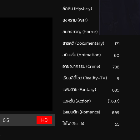
ลึกลับ (Mystery)
214
สงคราม (War)
117
สยองขวัญ (Horror)
302
สารคดี (Documentary)
171
อนิเมชั่น (Animation)
60
อาชญากรรม (Crime)
736
เรียลลิตี้โชว์ (Reality-TV)
9
แฟนตาซี (Fantasy)
639
แอคชั่น (Action)
(1,637)
โรแมนติก (Romance)
699
6.5
HD
ไซไฟ (Sci-fi)
55