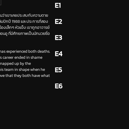
E1
หมือนว่าเขาเคยประสบกับความตาย
E2
ลิมปิกปี 1988 และประการที่สอง
องเล็กๆ หัวแข็ง เขาถูกอาจารย์
อนอู ที่มีศักยภาพเป็นนักมวยชื่อ
E3
e has experienced both deaths.
E4
is career ended in shame
 snapped up by the
E5
 his team in shape when he
ove that they both have what
E6