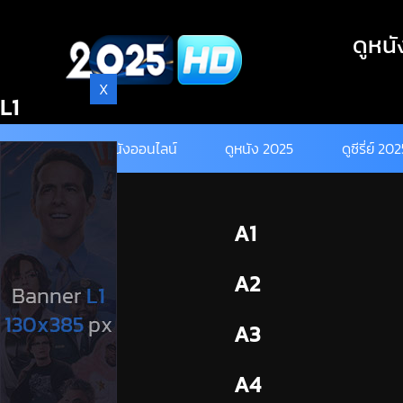
Skip
to
ดูหนั
content
X
L1
ดูหนังออนไลน์
ดูหนัง 2025
ดูซีรี่ย์ 20
BL1
A1
BL2
A2
A3
A4