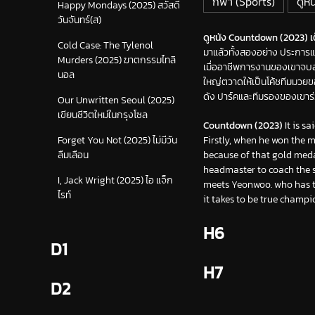
กีฬา (Sports)
ดูห
Happy Mondays (2025) สวัสดี
วันจันทร์(ส)
ดูหนัง Countdown (2023) เต็
Cold Case: The Tylenol
มาแล้วทั้งสองอย่าง ประการแร
Murders (2025) ฆาตกรรมไทลิ
เมื่ออาชีพการงานของเขาจบลง
นอล
ใหญ่ตวาดให้เป็นโค้ชทีมมวยของ
ดัง ปาร์คและทีมรองของเขาร่วม
Our Unwritten Seoul (2025)
เขียนชีวิตใหม่ในกรุงโซล
Countdown (2023)
It is s
Firstly, when he won the 
Forget You Not (2025) ไม่มีวัน
because of that gold meda
ลืมเลือน
headmaster to coach the s
I, Jack Wright (2025) ไอ แจ็ก
meets Yeonwoo. who has th
ไรท์
it takes to be true champi
H6
D1
H7
D2