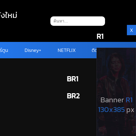
ังใหม่
X
R1
ร์ตูน
Disney+
NETFLIX
ติดต่อ
BR1
BR2